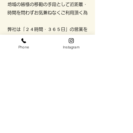
地域の皆様の移動の手段として近距離・
時間を問わずお気兼ねなくご利用頂く為
弊社は「２４時間・３６５日」の営業を
創業以来続けて参ります。
Phone
Instagram
最後になりますが弊社の業務はご乗車頂
いたお客様の大切なお命をお預かりさせ
て頂く重要な業務でございます。
全乗務員に「プロドライバー」としての
「プライド」を持って乗務するよう指導
しております。
今後も「安全・安心・信頼」の三本柱を
モットーに地域の皆様により良いサービ
スをお届け出来るよう