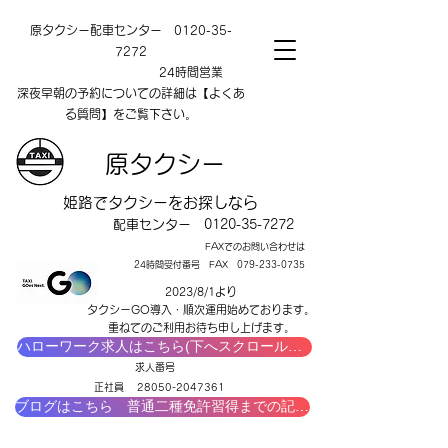
原タクシー配車センター
0120-35-
7272
24時間営業
深夜早朝の予約についての詳細は【よくあ
る質問】をご覧下さい。
原タクシー
​姫路でタクシーをお探しなら
​配車センター
0120-35-7272
FAXでのお問い合わせは
24時間受付番号 FAX
079-233-0735
2023/8/1より
タクシーGO導入・順次運用始めております。
​重ねてのご利用お待ち申し上げます。
ハローワーク求人はこちら(下へスクロールすると求人番号入力欄があります)
​求人番号
正社員
28050-2047361
ブログはこちら 普通二種免許習得までの記録【はりま自動車教習所】